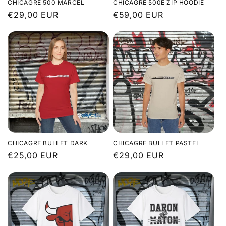
CHICAGRE 500 MARCEL
CHICAGRE 500E ZIP HOODIE
Prix
€29,00 EUR
Prix
€59,00 EUR
habituel
habituel
CHICAGRE BULLET DARK
CHICAGRE BULLET PASTEL
Prix
€25,00 EUR
Prix
€29,00 EUR
habituel
habituel