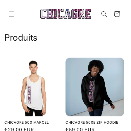
et
passer
au
Panier
contenu
C
Produits
o
l
l
e
c
t
i
CHICAGRE 500 MARCEL
CHICAGRE 500E ZIP HOODIE
o
Prix
€29,00 EUR
Prix
€59,00 EUR