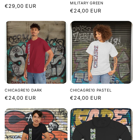
MILITARY GREEN
Prix
€29,00 EUR
Prix
€24,00 EUR
habituel
habituel
CHICAGRE10 DARK
CHICAGRE10 PASTEL
Prix
€24,00 EUR
Prix
€24,00 EUR
habituel
habituel